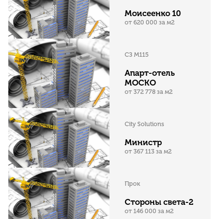
Моисеенко 10
от 620 000 за м2
СЗ М115
Апарт-отель
МОСКО
от 372 778 за м2
City Solutions
Министр
от 367 113 за м2
Прок
Стороны света-2
от 146 000 за м2