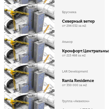
Брусника
Северный ветер
от 294 032 за м2
Алькор
Кронфорт.Центральны
от 215 468 за м2
LAR Development
Ranta Residence
от 350 000 за м2
Группа «Аквилон»