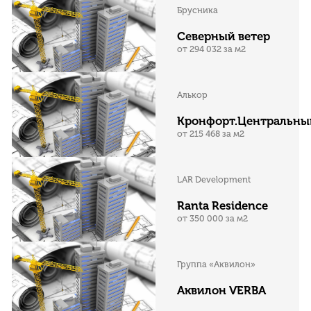
Брусника
Северный ветер
от 294 032 за м2
Алькор
Кронфорт.Центральны
от 215 468 за м2
LAR Development
Ranta Residence
от 350 000 за м2
Группа «Аквилон»
Аквилон VERBA