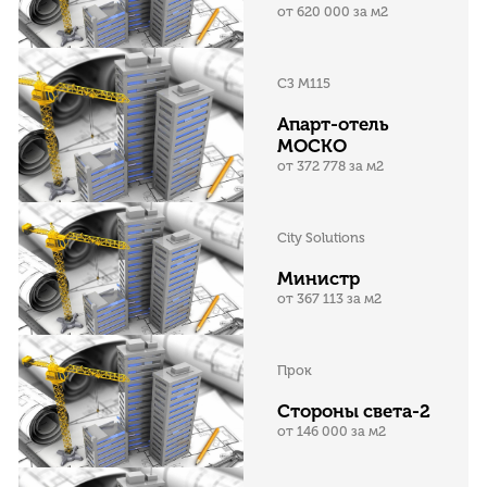
от 620 000 за м2
СЗ М115
Апарт-отель
МОСКО
от 372 778 за м2
City Solutions
Министр
от 367 113 за м2
Прок
Стороны света-2
от 146 000 за м2