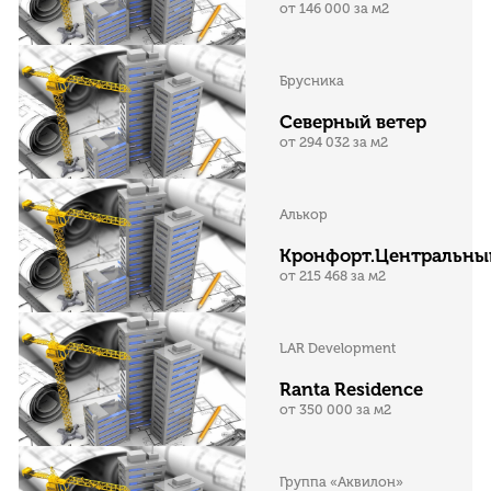
от 146 000 за м2
Брусника
Северный ветер
от 294 032 за м2
Алькор
Кронфорт.Центральны
от 215 468 за м2
LAR Development
Ranta Residence
от 350 000 за м2
Группа «Аквилон»