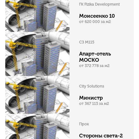
ГК Fizika Development
Моисеенко 10
от 620 000 за м2
СЗ М115
Апарт-отель
МОСКО
от 372 778 за м2
City Solutions
Министр
от 367 113 за м2
Прок
Стороны света-2