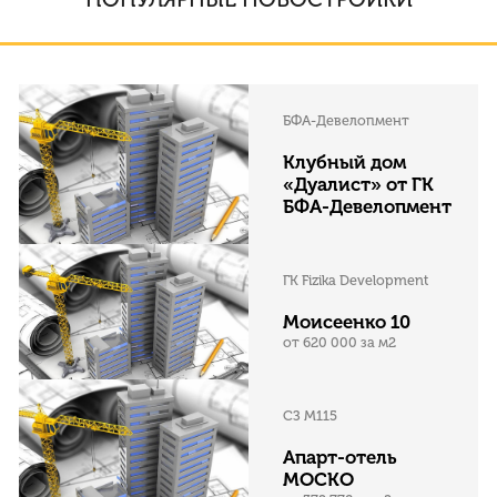
БФА-Девелопмент
Клубный дом
«Дуалист» от ГК
БФА-Девелопмент
ГК Fizika Development
Моисеенко 10
от 620 000 за м2
СЗ М115
Апарт-отель
МОСКО