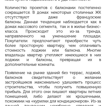
Количество проектов с балконами постепенно
сокращается. В домах некоторых столичных ЖК
отсутствуют даже французские
балконы.
Данная
тенденция наблюдается как в
домах массового сегмента, так и в жилье бизнес-
класса. Происходит это из-за
тренда
,
направленного на уменьшение площади.
Покупатели предпочитают приобрести чуть
более просторную квартиру, чем оплачивать
стоимость лоджии или балкона. Многие
владельцы квартир утепляют имеющиеся в них
лоджии и балконы, превращая их в
дополнительные комнаты.
Появление на рынке зданий без террас, лоджий,
балконов свидетельствует о желании
застройщиков максимально удешевить процесс
строительства, чтобы получить повышенную
прибыль. Для этого они лишают квартиры летних
помещений, либо делают их крошечными,
похожими на «курилки для кондиционеров». Из-за
данной тенденции неизбежно страдает и