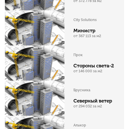
от 372 778 за м2
City Solutions
Министр
от 367 113 за м2
Прок
Стороны света-2
от 146 000 за м2
Брусника
Северный ветер
от 294 032 за м2
Алькор