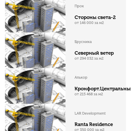
Прок
Стороны света-2
от 146 000 за м2
Брусника
Северный ветер
от 294 032 за м2
Алькор
Кронфорт.Центральны
от 215 468 за м2
LAR Development
Ranta Residence
от 350 000 за м2