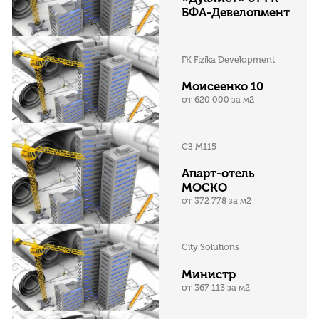
БФА-Девелопмент
ГК Fizika Development
Моисеенко 10
от 620 000 за м2
СЗ М115
Апарт-отель
МОСКО
от 372 778 за м2
City Solutions
Министр
от 367 113 за м2