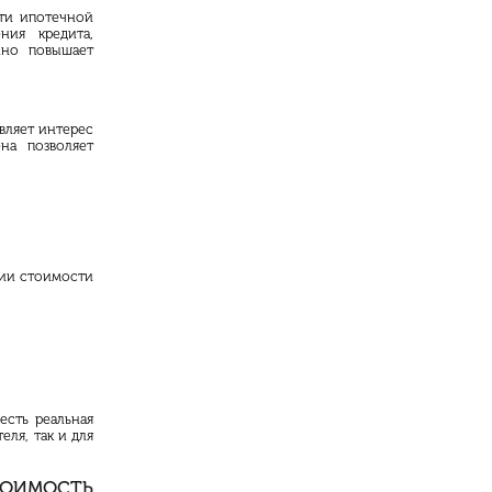
ти ипотечной
ния кредита,
нно повышает
вляет интерес
на позволяет
нии стоимости
есть реальная
еля, так и для
ТОИМОСТЬ