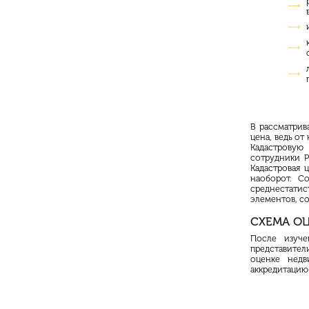
В рассматрив
цена, ведь от
Кадастрову
сотрудники
Р
Кадастровая 
наоборот. С
среднестатис
элементов, со
СХЕМА О
После изуче
представител
оценке недв
аккредитацию