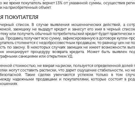
то же время покупатель вернет 13% от указанной суммы, осуществив реги
и на приобретенный объект.
ЛЯ ПОКУПАТЕЛЯ
черный список. В случае выявления мошеннических действий, а сот
хемой, заемщику не выдадут кредит и занесут его имя в черный список
теку или получить обычный потребительский кредит будет практически 
ца. Продавец получает всю сумму, зафиксированную в договоре купли-про
купатель столкнется с недобросовестным продавцом, то разницу цен не по
сть по закону. В некоторых случаях заемщик не имеет возможности выпл
анк инициирует процедуру возврата кредита. Может быть выявлен по
трафными санкциями или открытием УД.
шенной стоимостью, не взирая на риски, пользуется определенной долей 
елки могут составить расписки, что дарит ощущение стабильности, но не
безопасной. Такие сделки увенчаются успехом только в том случ
между надежными продавцами и покупателями, которые состоят в ро
ношениях.