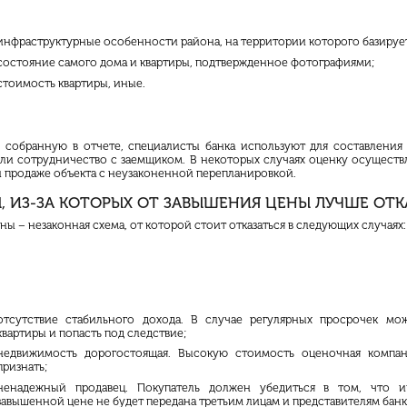
инфраструктурные особенности района, на территории которого базируе
состояние самого дома и квартиры, подтвержденное фотографиями;
стоимость квартиры, иные.
собранную в отчете, специалисты банка используют для составления
 ли сотрудничество с заемщиком. В некоторых случаях оценку осуществл
и продаже объекта с
неузаконенной
перепланировкой.
 ИЗ-ЗА КОТОРЫХ ОТ ЗАВЫШЕНИЯ ЦЕНЫ ЛУЧШЕ ОТК
ы – незаконная схема, от которой стоит отказаться в следующих случаях:
отсутствие стабильного дохода. В случае регулярных просрочек мо
квартиры и попасть под следствие;
недвижимость дорогостоящая. Высокую стоимость оценочная компа
признать;
ненадежный продавец. Покупатель должен убедиться в том, что 
завышенной цене не будет передана третьим лицам и представителям банк