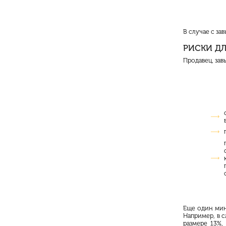
В случае с з
РИСКИ Д
Продавец, за
Еще один мин
Например, в с
размере 13%,