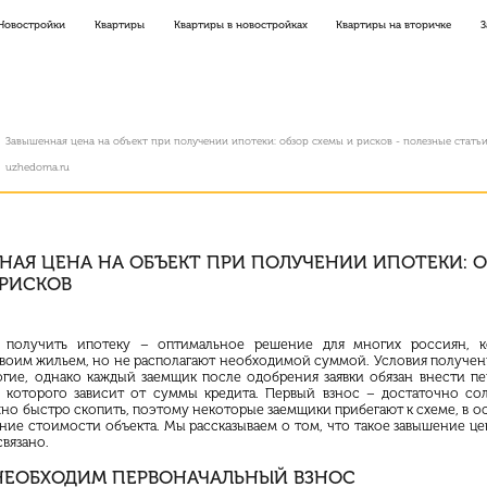
Новостройки
Квартиры
Квартиры в новостройках
Квартиры на вторичке
З
Завышенная цена на объект при получении ипотеки: обзор схемы и рисков - полезные стать
uzhedoma.ru
НАЯ ЦЕНА НА ОБЪЕКТ ПРИ ПОЛУЧЕНИИ ИПОТЕКИ: О
 РИСКОВ
 получить ипотеку – оптимальное решение для многих россиян, к
своим жильем, но не располагают необходимой суммой. Условия получен
гие, однако каждый заемщик после одобрения заявки обязан внести п
р которого зависит от суммы кредита. Первый взнос – достаточно со
но быстро скопить, поэтому некоторые заемщики прибегают к схеме, в о
ние стоимости объекта. Мы рассказываем о том, что такое завышение це
вязано.
НЕОБХОДИМ ПЕРВОНАЧАЛЬНЫЙ ВЗНОС