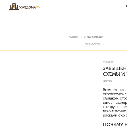
Главная
Энциклопедия
недвижимости
25.05.2021
ЗАВЫШЕН
СХЕМЫ И
Ипотека
Возможность
обзавестись 
слишком стро
взнос, разме
которую слож
лежит завыше
рисками оно с
ПОЧЕМУ 