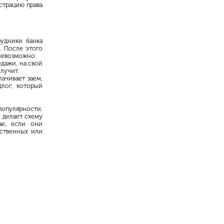
страцию права
рудники банка
. После этого
невозможно.
дажи, на свой
лучит.
ачивает заем,
длог, который
популярности.
 делает схему
ае, если они
дственных или