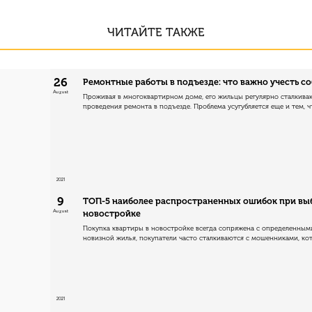
ЧИТАЙТЕ ТАКЖЕ
26
Ремонтные работы в подъезде: что важно учесть с
August
Проживая в многоквартирном доме, его жильцы регулярно сталкива
проведения ремонта в подъезде. Проблема усугубляется еще и тем, чт.
2021
9
ТОП-5 наиболее распространенных ошибок при вы
August
новостройке
Покупка квартиры в новостройке всегда сопряжена с определенными
новизной жилья, покупатели часто сталкиваются с мошенниками, кото
2021