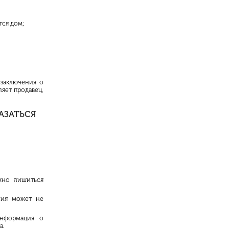
тся дом;
 заключения о
яет продавец,
АЗАТЬСЯ
жно лишиться
ния может не
информация о
а.