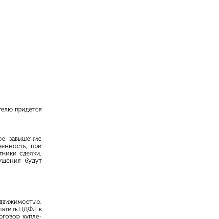
телю придется
ое завышение
венность, при
тники сделки,
ушения будут
едвижимостью.
платить
НДФЛ
в
оговор купле-