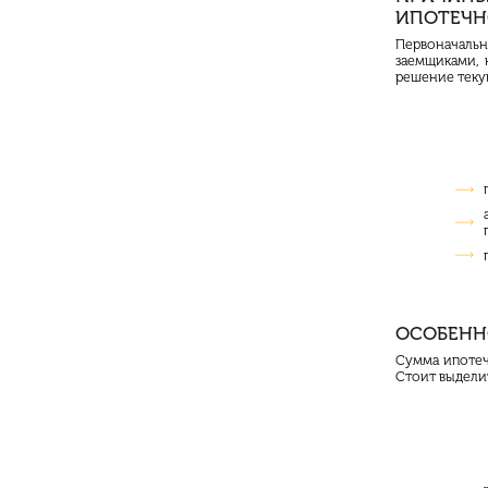
ИПОТЕЧН
Первоначаль
заемщиками, 
решение теку
ОСОБЕНН
Сумма ипотеч
Стоит выдели