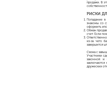
продажи. В э
собственност
РИСКИ Д
Попадание в 
знакомы со с
оформить ипо
Обман продав
счет. Если по
Ответственно
из-за чего б
завершится ш
Схема с завы
Участники сд
законной и 
заключаются 
дружеских от