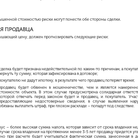
авышенной стоимостью риски могут понести обе стороны сделки.
ЛЯ ПРОДАВЦА
вышающий цену, должен прогнозировать следующие риски:
сделка будет признана недействительной по каким-то причинам, а покупа
вернуть ту сумму, которая зафиксирована в договоре;
покупателю не дадут ипотеку, в результате чего продавец потеряет время;
продавец будет обвинен в мошенничестве, чем и является намеренн
стоимости объекта. В этом случае предусмотрена солидарная ответст
которой отвечать перед законом будет и продавец, и покупатель. Учас
предоставляющие недостоверные сведения, в случае выявления нар
обязаны выплатить штраф, при плохом раскладе – попадут под следствие.
ус – более высокая сумма налога, которая зависит от срока владения н
лучае срока владения на протяжении менее 3-5 лет продавцу придется у
 но при расчете будет учитываться фактическая сумма, занесенная в д