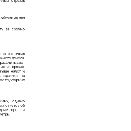
енный отрезок
еобходима для
ть за срочно
енно рыночная
льного взноса.
ассчитывают
ия из правил.
 выше налог и
опираются на
раструктурных
банк, однако
ых отчетов об
торые прошли
метры: