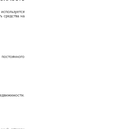
используется
ь средства на
я постоянного
недвижимости.