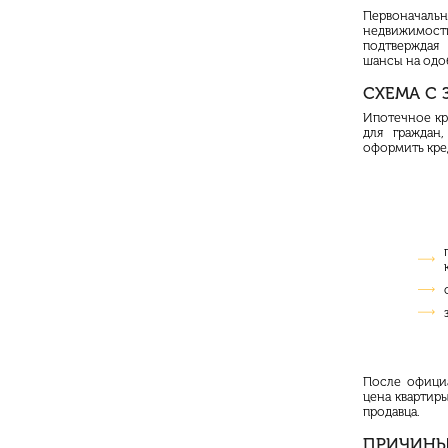
Первоначаль
недвижимост
подтверждая
шансы на одо
СХЕМА С
Ипотечное кр
для граждан
оформить кред
После официа
цена квартиры
продавца.
ПРИЧИНЫ