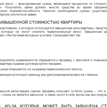
ный взнос – фиксированная сумма, являющаяся процентом от стоимос
и. Получатель займа должен внести средства во время оформле
 свою платежеспособность. Наличие необходимой суммы существе
брение ипотечной заявки.
 ЗАВЫШЕННОЙ СТОИМОСТЬЮ КВАРТИРЫ
едитование, в котором используется завышенная цена квартиры, предста
, которые не могут оплатить первоначальный взнос. Завышенная це
ит, обеспечивая выгодные условия. Схема работает так:
покупатель недвижимости обращается к продавцу с просьбой о повыше
квартиры в рамках договора купли-продажи;
сумма повышается, но на размер первоначального взноса;
заемщик использует разницу для урегулирования вопросов с банком.
льной регистрации сделки продавец получает остаток суммы – это и 
. Схема не является законной, а также несет в себе риски как для покупат
, ИЗ-ЗА КОТОРЫХ МОЖЕТ БЫТЬ ЗАВЫШЕНА С