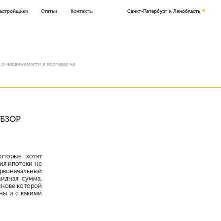
астройщики
Статьи
Контакты
Санкт-Петербург и Ленобласть
и о недвижимости и ипотеках на
БЗОР
оторые хотят
ия ипотеки не
ервоначальный
лидная сумма,
снове которой
ны и с какими