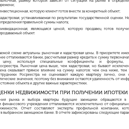
рыночная, размер которой зависит от ситуации на рынке в определ
времени;
инвестиционная, которую клиент готов внести за конкретный объект;
кадастровая, устанавливаемая по результатам государственной оценки. Н
определения правильной суммы налога;
ликвидационная, являющаяся ценой, которую продавец готов получи
продаваемый объект.
аемой схеме актуальны рыночная и кадастровая цены. В приоритете им
 нее отталкиваются банки, рассчитывая размер кредита и сумму первонача
ю цену, используя специальные коэффициенты и формулы, р
осреестра
. Рыночная цена выше, чем кадастровая, но бывают исключен
цена оказывает прямое влияние на сумму налогов: чем она ниже, тем
отрудники
Росреестра
не оценивают каждую квартиру лично, они 
тические значения, поэтому без внимания остаются удаленность от инф
стояние объекта и другие важные характеристики.
ЦЕНКИ НЕДВИЖИМОСТИ ПРИ ПОЛУЧЕНИИ ИПОТЕКИ
ния рынка и выбора квартиры будущие заемщики обращаются в 
и финансового учреждения отталкиваются исключительно от официальн
ижимости. Отчет составляют эксперты профильной компании, ко
 в выбранном заемщиком банке. В отчете зафиксированы следующие пара