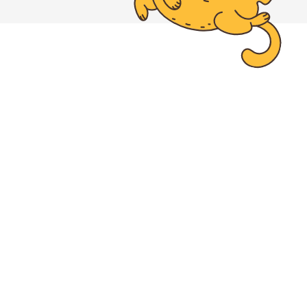
GloraX
LIGOVSKY CITY-ПЕРВЫЙ КВАРТАЛ
«Первый квартал» — это один из двух модных
кварталов средней этажности неподалёку от м.
«Обводный канал». Это принципиально новый
формат недвижимости — комфортный