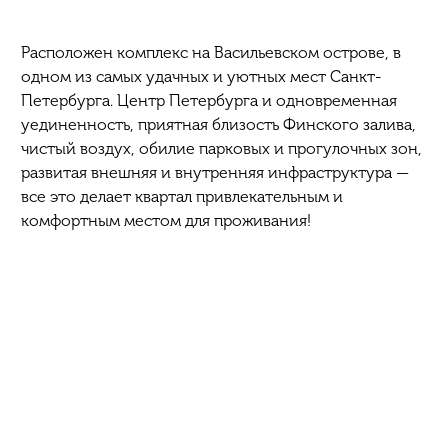
Расположен комплекс на Васильевском острове, в
одном из самых удачных и уютных мест Санкт-
Петербурга. Центр Петербурга и одновременная
уединенность, приятная близость Финского залива,
чистый воздух, обилие парковых и прогулочных зон,
развитая внешняя и внутренняя инфраструктура —
все это делает квартал привлекательным и
комфортным местом для проживания!
Квартиры максимально подготовлены к чистовой
отделке: установлены деревянные двухкамерные
стеклопакеты, радиаторы Kermi, установлены
приборы учета расхода воды и электричества,
видеодомофон, противопожарные датчики, входные
двери в квартирах — надежные, металлические с
внутренним утеплением, производства Германия,
комплектуются замками ведущих мировых