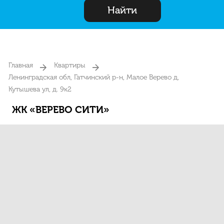
Найти
Главная
Квартиры
Ленинградская обл, Гатчинский р-н, Малое Верево д,
Кутышева ул, д. 9к2
ЖК «ВЕРЕВО СИТИ»