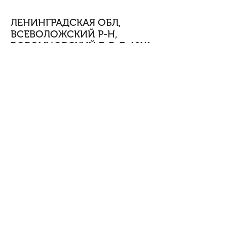
ЛЕНИНГРАДСКАЯ ОБЛ,
ВСЕВОЛОЖСКИЙ Р-Н,
ВОРОНЦОВСКИЙ Б-Р, Д. 19К1
1704558 Продаётся квартира-студия в современном
ЖК «Материк» (2022 г. постройки) с просторной
лоджией и видом во двор. Общая площадь 19,7 кв. м,
высота потолков — 2,75 м. Застеклённый балкон.
Квартира продаётся в черновой отделкой.
Электропроводка, розетки и выключатели уже
установлены. Отличное отопление — в квартире всегда
тепло.
Светлая и аккуратная парадная. Один взрослый
собственник, без обременений. Полная стоимость в
договоре, принимаем ипотеку и любые формы оплаты.
Подходит как для личного проживания, так и для сдачи
в аренду.