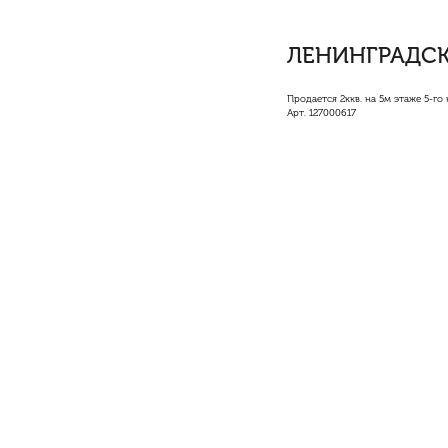
ЛЕНИНГРАДСКА
Продается 2ккв. на 5м этаже 5-г
Арт. 127000617
Ипотека:
есть
Апартаменты:
нет
Материнский капитал
Комнат:
2
Этаж:
5
Этажность:
5
Общая площадь:
42.4 
Площадь кухни:
5.5 м²