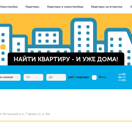
Новостройки
Квартиры
Квартиры в новостройках
Квартиры на вторичке
З
НАЙТИ КВАРТИРУ - И УЖЕ ДОМА!
во комнат
руб./ квартира
Фото
, Гатчинский р-н, 7 Армии ул, д. 10А