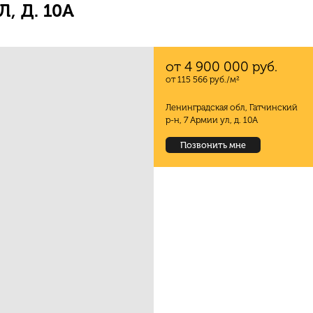
, Д. 10А
от 4 900 000 руб.
от 115 566 руб./м²
Ленинградская обл, Гатчинский
р-н, 7 Армии ул, д. 10А
Позвонить мне