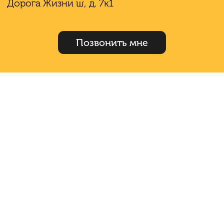
Дорога Жизни ш, д. 7к1
Позвонить мне
ЛЕНИНГРАДСКАЯ ОБЛ,
ВСЕВОЛОЖСКИЙ Р-Н, ДОРОГА
ЖИЗНИ Ш, Д. 7К1
Арт. 132883899 В продаже квартира-студия во
Всеволожске, шоссе Дорога Жизни. Комплекс
расположен в экологически чистом районе в