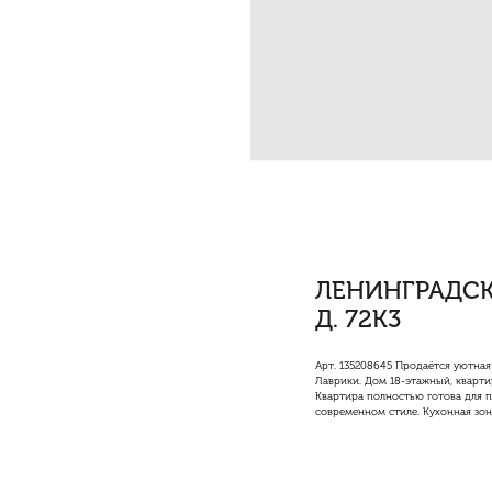
ЛЕНИНГРАДСК
Д. 72К3
Арт. 135208645 Продаётся уютная
Лаврики. Дом 18-этажный, кварти
Квартира полностью готова для п
современном стиле. Кухонная зон
приготовления пищи. Вкладывать 
В доме есть лифт, окна выходят 
высокий уровень комфорта.
Расположение — одно из главных 
поликлиники, школы, детские сад