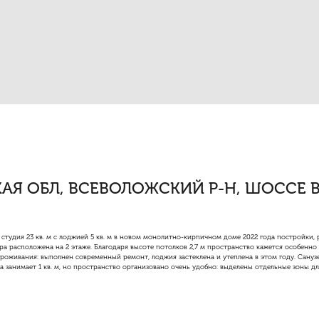
АЯ ОБЛ, ВСЕВОЛОЖСКИЙ Р-Н, ШОССЕ В
 студия 23 кв. м с лоджией 5 кв. м в новом монолитно-кирпичном доме 2022 года постройки,
ра расположена на 2 этаже. Благодаря высоте потолков 2,7 м пространство кажется особенн
роживания: выполнен современный ремонт, лоджия застеклена и утеплена в этом году. Сану
а занимает 1 кв. м, но пространство организовано очень удобно: выделены отдельные зоны дл
дополнительно ничего не потребуется — можно заехать и жить сразу.
во двор, что обеспечивает тишину и уединённость. Современная планировка и качественные
преимуществ: всего 20 минут пешком до метро «Девяткино». Рядом вся необходимая инфрастр
ы, благоустроенные дворы.