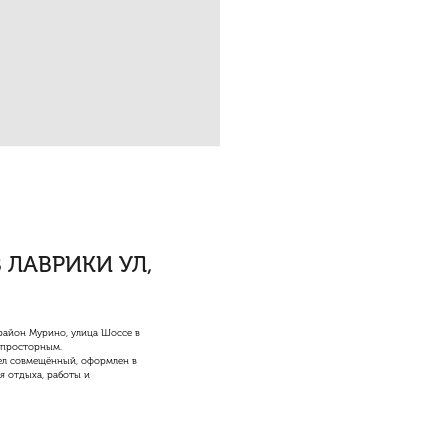
 ЛАВРИКИ УЛ,
 район Мурино, улица Шоссе в
о просторным.
зел совмещённый, оформлен в
я отдыха, работы и
 инженерные решения создают
уктура: магазины, аптеки,