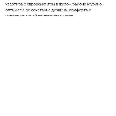
квартира с евроремонтом в жилом районе Мурино -
оптимальное сочетание дизайна, комфорта и
инвестиционной привлекательности.
Предлагаемая квартира площадью 43,4 кв. м выгодно
выделяется соотношением площади и
функциональности: просторная кухня 16,6 кв. м
обеспечивает полноценную зону приготовления и
приема пищи, жилая комната 19,7 кв. м - комфорт для
проживания и зонирования. Евроремонт выполнен в
лаконичном современном стиле, что снижает
вложения и делает объект готовым к заселению или
последующей сдаче в аренду.
Квартира расположена на 17 этаже монолитного дома.
Планировка - изолированная, европлан с
совмещенным санузлом, застекленной лоджией; вид из
окна обеспечивает спокойную атмосферу и
приватность. Качественная отделка квартиры делают