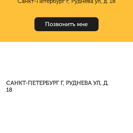
Санкт-Петербург г, Руднева ул, д. 18
Позвонить мне
САНКТ-ПЕТЕРБУРГ Г, РУДНЕВА УЛ, Д.
18
Арт. 136727162 Отличный вариант для супер
комфортной жизни в новом ЖК ШЕКСПИР в
Выборгском районе на улице Руднева дом 18.
Рассмотрим все ПРЕИМУЩЕСТВА: ДВОР без машин, с