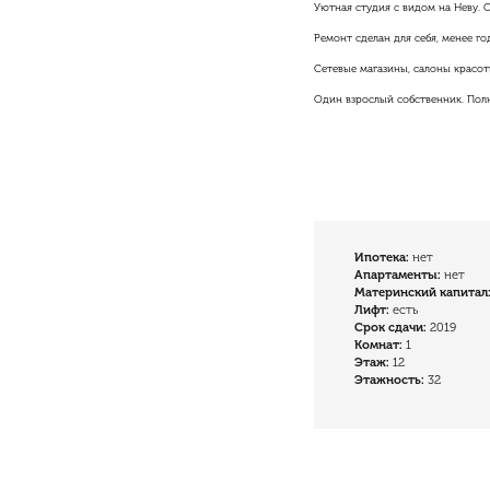
Уютная студия с видом на Неву. 
Ремонт сделан для себя, менее год
Сетевые магазины, салоны красот
Один взрослый собственник. Полн
Ипотека:
нет
Апартаменты:
нет
Материнский капитал
Лифт:
есть
Cрок сдачи:
2019
Комнат:
1
Этаж:
12
Этажность:
32