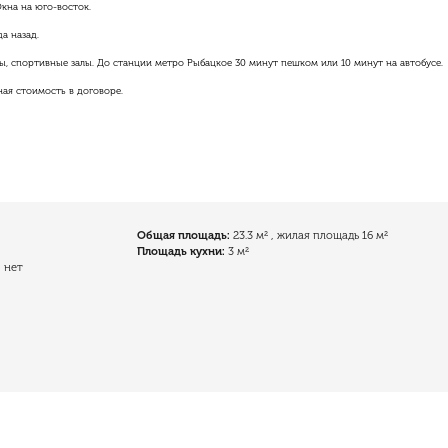
Окна на юго-восток.
а назад.
ы, спортивные залы. До станции метро Рыбацкое 30 минут пешком или 10 минут на автобусе.
ая стоимость в договоре.
Общая площадь:
23.3 м²
, жилая площадь 16 м²
Площадь кухни:
3 м²
:
нет