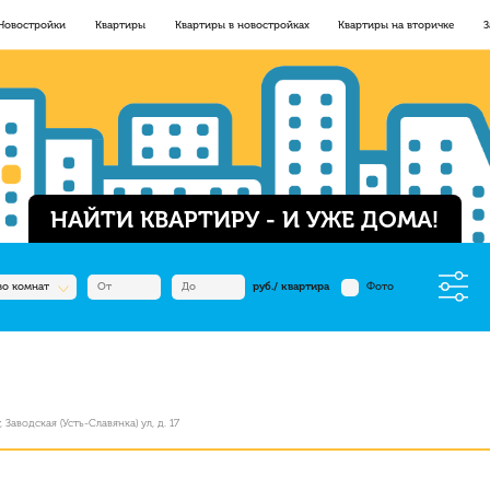
Новостройки
Квартиры
Квартиры в новостройках
Квартиры на вторичке
З
НАЙТИ КВАРТИРУ - И УЖЕ ДОМА!
во комнат
руб./ квартира
Фото
 Заводская (Усть-Славянка) ул, д. 17