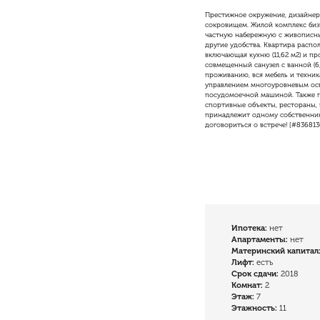
Престижное окружение, дизайнерс
сокровищем. Жилой комплекс биз
частную набережную с живописным
другие удобства. Квартира распо
включающая кухню (11,62 м2) и про
совмещенный санузел с ванной (6
проживанию, вся мебель и техник
управлением многоуровневым осв
посудомоечной машиной. Также п
спортивные объекты, рестораны, 
принадлежит одному собственнику
договориться о встрече! [#836813
Ипотека:
нет
Апартаменты:
нет
Материнский капитал
Лифт:
есть
Cрок сдачи:
2018
Комнат:
2
Этаж:
7
Этажность:
11