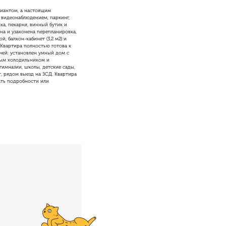
риантом, а настоящим
 видеонаблюдением, паркинг,
ка, пекарня, винный бутик и
ена и узаконена перепланировка,
й, балкон-кабинет (3,2 м2) и
 Квартира полностью готова к
чей: установлен умный дом с
ным холодильником и
имназии, школы, детские сады,
, рядом выезд на ЗСД. Квартира
ать подробности или