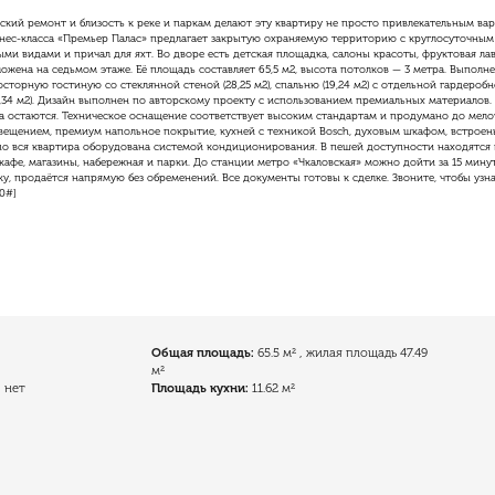
кий ремонт и близость к реке и паркам делают эту квартиру не просто привлекательным ва
нес-класса «Премьер Палас» предлагает закрытую охраняемую территорию с круглосуточным
и видами и причал для яхт. Во дворе есть детская площадка, салоны красоты, фруктовая лав
ложена на седьмом этаже. Её площадь составляет 65,5 м2, высота потолков — 3 метра. Выполн
сторную гостиную со стеклянной стеной (28,25 м2), спальню (19,24 м2) с отдельной гардеробно
,34 м2). Дизайн выполнен по авторскому проекту с использованием премиальных материалов.
а остаются. Техническое оснащение соответствует высоким стандартам и продумано до мело
ещением, премиум напольное покрытие, кухней с техникой Bosch, духовым шкафом, встрое
о вся квартира оборудована системой кондиционирования. В пешей доступности находятся г
кафе, магазины, набережная и парки. До станции метро «Чкаловская» можно дойти за 15 минут
, продаётся напрямую без обременений. Все документы готовы к сделке. Звоните, чтобы узн
0#]
Общая площадь:
65.5 м²
, жилая площадь 47.49
м²
:
нет
Площадь кухни:
11.62 м²