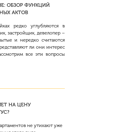
ВЕ: ОБЗОР ФУНКЦИЙ
НЫХ АКТОВ
йках редко углубляются в
к, застройщик, девелопер –
мытые и нередко считаются
редставляют ли они интерес
ассмотрим все эт
и
вопросы
ЯЕТ НА ЦЕНУ
ТУС?
партаментов не утихают уже