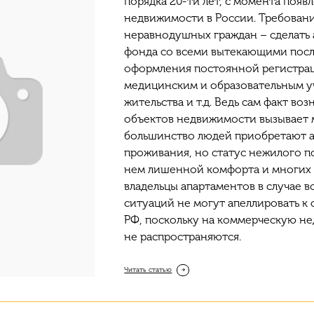
порядка 20-ти лет, с момента появ
недвижимости в России. Требован
неравнодушных граждан – сделать
фонда со всеми вытекающими посл
оформления постоянной регистрац
медицинским и образовательным у
жительства и т.д. Ведь сам факт в
объектов недвижимости вызывает 
большинство людей приобретают а
проживания, но статус нежилого п
нем лишенной комфорта и многих б
владельцы апартаментов в случае 
ситуаций не могут апеллировать к
РФ, поскольку на коммерческую н
не распространяются.
Читать статью