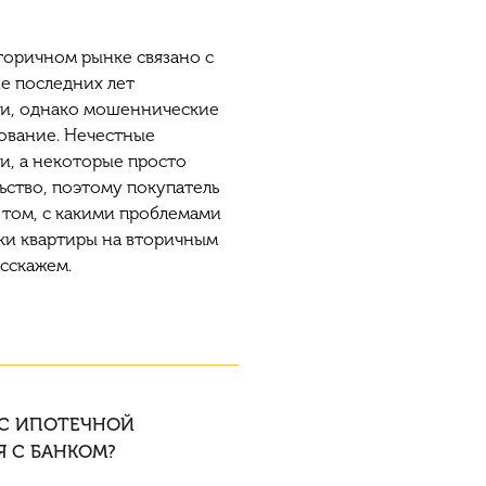
оричном рынке связано с
е последних лет
ии, однако мошеннические
ование. Нечестные
ми,
а
некоторые просто
ьство, поэтому покупатель
 том, с какими проблемами
ки квартиры на вторичным
сскажем.
 С ИПОТЕЧНОЙ
Я С БАНКОМ?