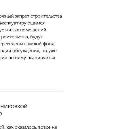
можный
запрет строительства
 эксплуатирующимся
тус жилых помещений.
троительства, будут
ереведены в жилой фонд.
тадии обсуждения, но уже
ние по нему планируется
АНИРОВКОЙ:
Ю
, как оказалось, вовсе не