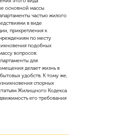
ления этого вида
ие основной массы
 апартаменты частью жилого
едствиями в виде
ии, прикрепления к
чреждениям по месту
озникновения подобных
массу вопросов:
партаменты для
омещения делает жизнь в
ытовых удобств. К тому же,
возникновения спорных
 статьям Жилищного Кодекса
едвижимость его требования